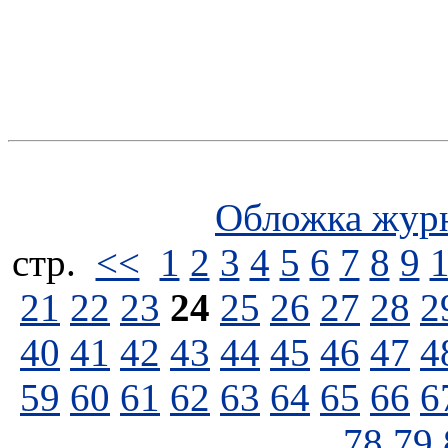
Обложка жур
стp.
<<
1
2
3
4
5
6
7
8
9
21
22
23
24
25
26
27
28
2
40
41
42
43
44
45
46
47
4
59
60
61
62
63
64
65
66
6
78
79