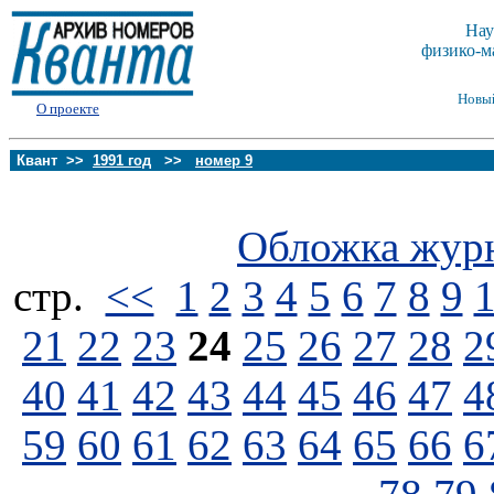
Нау
физико-м
Новы
О проекте
Квант >>
1991 год
>>
номер 9
Обложка жур
стp.
<<
1
2
3
4
5
6
7
8
9
21
22
23
24
25
26
27
28
2
40
41
42
43
44
45
46
47
4
59
60
61
62
63
64
65
66
6