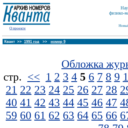
Нау
физико-м
Новы
О проекте
Квант >>
1991 год
>>
номер 9
Обложка жур
стp.
<<
1
2
3
4
5
6
7
8
9
21
22
23
24
25
26
27
28
2
40
41
42
43
44
45
46
47
4
59
60
61
62
63
64
65
66
6