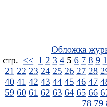
Обложка жур
стp.
<<
1
2
3
4
5
6
7
8
9
21
22
23
24
25
26
27
28
2
40
41
42
43
44
45
46
47
4
59
60
61
62
63
64
65
66
6
78
79