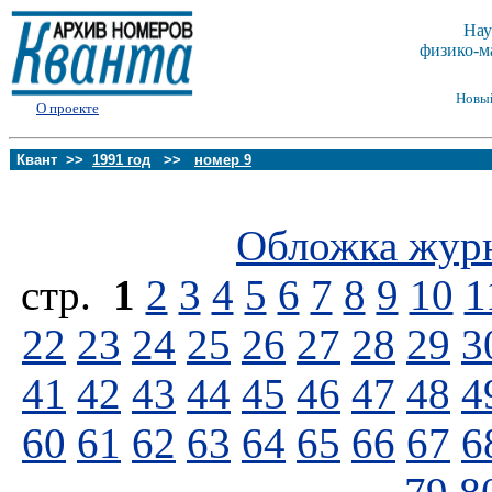
Нау
физико-м
Новы
О проекте
Квант >>
1991 год
>>
номер 9
Обложка жур
стp.
1
2
3
4
5
6
7
8
9
10
1
22
23
24
25
26
27
28
29
3
41
42
43
44
45
46
47
48
4
60
61
62
63
64
65
66
67
6