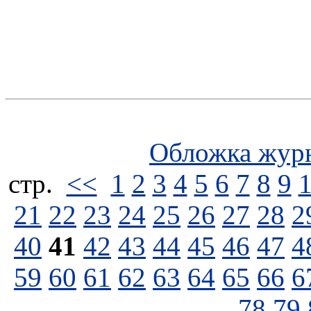
Обложка жур
стp.
<<
1
2
3
4
5
6
7
8
9
21
22
23
24
25
26
27
28
2
40
41
42
43
44
45
46
47
4
59
60
61
62
63
64
65
66
6
78
79