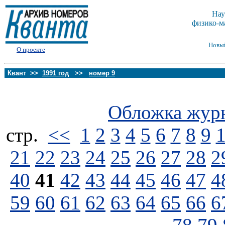
Нау
физико-м
Новы
О проекте
Квант >>
1991 год
>>
номер 9
Обложка жур
стp.
<<
1
2
3
4
5
6
7
8
9
21
22
23
24
25
26
27
28
2
40
41
42
43
44
45
46
47
4
59
60
61
62
63
64
65
66
6