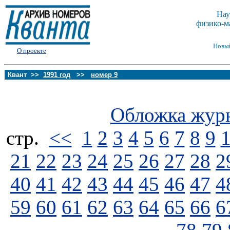
Нау
физико-м
Новы
О проекте
Квант >>
1991 год
>>
номер 9
Обложка жур
стp.
<<
1
2
3
4
5
6
7
8
9
21
22
23
24
25
26
27
28
2
40
41
42
43
44
45
46
47
4
59
60
61
62
63
64
65
66
6