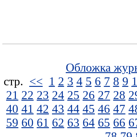
Обложка жур
стp.
<<
1
2
3
4
5
6
7
8
9
21
22
23
24
25
26
27
28
2
40
41
42
43
44
45
46
47
4
59
60
61
62
63
64
65
66
6
78
79