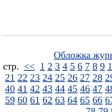
Обложка жур
стp.
<<
1
2
3
4
5
6
7
8
9
21
22
23
24
25
26
27
28
2
40
41
42
43
44
45
46
47
4
59
60
61
62
63
64
65
66
6
78
79