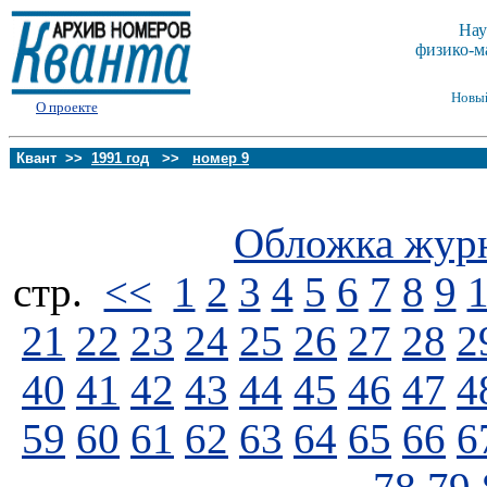
Нау
физико-м
Новы
О проекте
Квант >>
1991 год
>>
номер 9
Обложка жур
стp.
<<
1
2
3
4
5
6
7
8
9
21
22
23
24
25
26
27
28
2
40
41
42
43
44
45
46
47
4
59
60
61
62
63
64
65
66
6