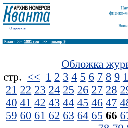
Нау
физико-м
Новы
О проекте
Квант >>
1991 год
>>
номер 9
Обложка жур
стp.
<<
1
2
3
4
5
6
7
8
9
21
22
23
24
25
26
27
28
2
40
41
42
43
44
45
46
47
4
59
60
61
62
63
64
65
66
6