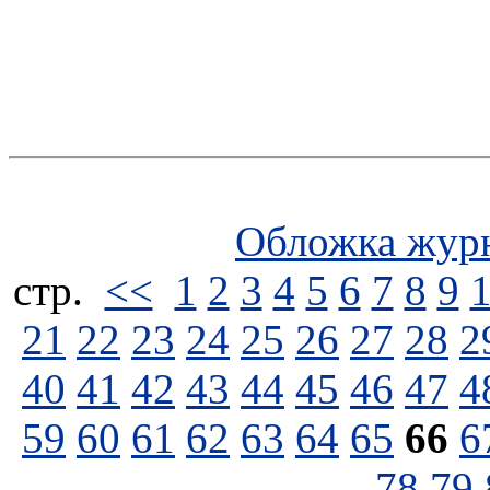
Обложка жур
стp.
<<
1
2
3
4
5
6
7
8
9
21
22
23
24
25
26
27
28
2
40
41
42
43
44
45
46
47
4
59
60
61
62
63
64
65
66
6
78
79