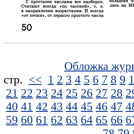
Обложка жур
стp.
<<
1
2
3
4
5
6
7
8
9
21
22
23
24
25
26
27
28
2
40
41
42
43
44
45
46
47
4
59
60
61
62
63
64
65
66
6
78
79