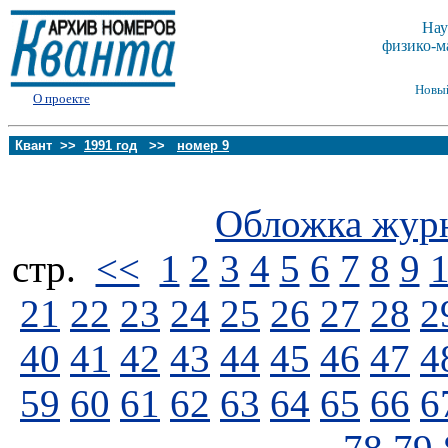
Нау
физико-м
Новы
О проекте
Квант >>
1991 год
>>
номер 9
Обложка жур
стp.
<<
1
2
3
4
5
6
7
8
9
21
22
23
24
25
26
27
28
2
40
41
42
43
44
45
46
47
4
59
60
61
62
63
64
65
66
6