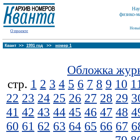
Нау
физико-м
Новы
О проекте
Квант >>
1991 год
>>
номер 1
Обложка жур
стp.
1
2
3
4
5
6
7
8
9
10
1
22
23
24
25
26
27
28
29
3
41
42
43
44
45
46
47
48
4
60
61
62
63
64
65
66
67
6