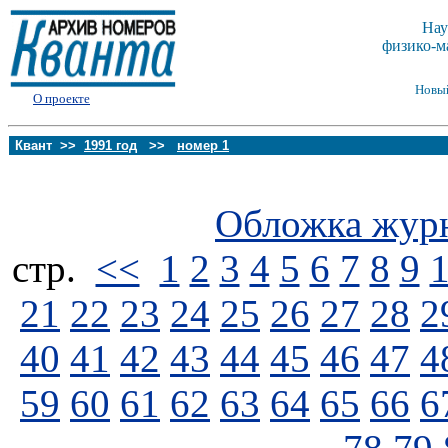
Нау
физико-м
Новы
О проекте
Квант >>
1991 год
>>
номер 1
Обложка жур
стp.
<<
1
2
3
4
5
6
7
8
9
21
22
23
24
25
26
27
28
2
40
41
42
43
44
45
46
47
4
59
60
61
62
63
64
65
66
6