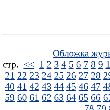
Обложка жур
стp.
<<
1
2
3
4
5
6
7
8
9
21
22
23
24
25
26
27
28
2
40
41
42
43
44
45
46
47
4
59
60
61
62
63
64
65
66
6
78
79