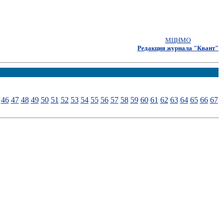
МЦНМО
Редакция журнала "Квант"
46
47
48
49
50
51
52
53
54
55
56
57
58
59
60
61
62
63
64
65
66
67