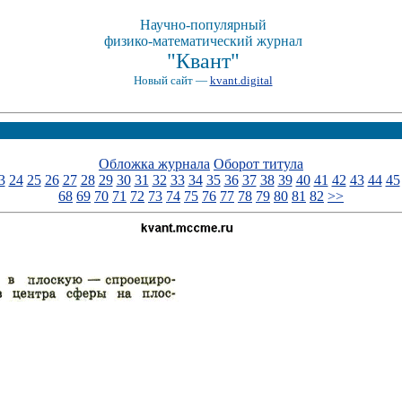
Научно-популярный
физико-математический журнал
"Квант"
Новый сайт —
kvant.digital
Обложка журнала
Оборот титула
3
24
25
26
27
28
29
30
31
32
33
34
35
36
37
38
39
40
41
42
43
44
45
68
69
70
71
72
73
74
75
76
77
78
79
80
81
82
>>