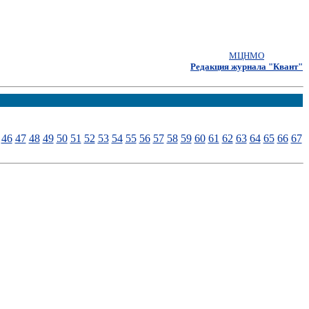
МЦНМО
Редакция журнала "Квант"
46
47
48
49
50
51
52
53
54
55
56
57
58
59
60
61
62
63
64
65
66
67