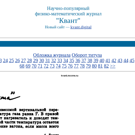
Научно-популярный
физико-математический журнал
"Квант"
Новый сайт —
kvant.digital
Обложка журнала
Оборот титула
3
24
25
26
27
28
29
30
31
32
33
34
35
36
37
38
39
40
41
42
43
44
45
68
69
70
71
72
73
74
75
76
77
78
79
80
81
82
>>