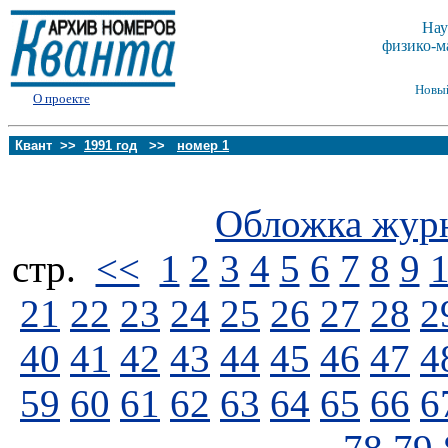
Нау
физико-м
Новы
О проекте
Квант >>
1991 год
>>
номер 1
Обложка жур
стp.
<<
1
2
3
4
5
6
7
8
9
21
22
23
24
25
26
27
28
2
40
41
42
43
44
45
46
47
4
59
60
61
62
63
64
65
66
6