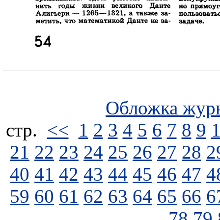
Обложка жур
стp.
<<
1
2
3
4
5
6
7
8
9
21
22
23
24
25
26
27
28
2
40
41
42
43
44
45
46
47
4
59
60
61
62
63
64
65
66
6
78
79