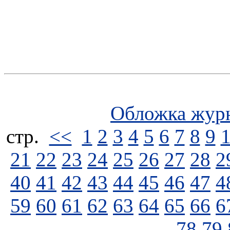
Обложка жур
стp.
<<
1
2
3
4
5
6
7
8
9
21
22
23
24
25
26
27
28
2
40
41
42
43
44
45
46
47
4
59
60
61
62
63
64
65
66
6
78
79