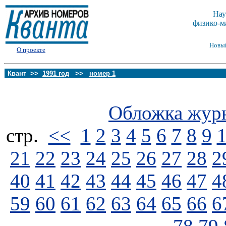
Нау
физико-м
Новы
О проекте
Квант >>
1991 год
>>
номер 1
Обложка жур
стp.
<<
1
2
3
4
5
6
7
8
9
21
22
23
24
25
26
27
28
2
40
41
42
43
44
45
46
47
4
59
60
61
62
63
64
65
66
6