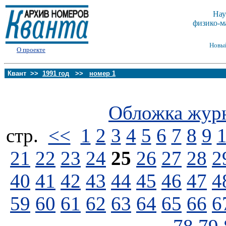
Нау
физико-м
Новы
О проекте
Квант >>
1991 год
>>
номер 1
Обложка жур
стp.
<<
1
2
3
4
5
6
7
8
9
21
22
23
24
25
26
27
28
2
40
41
42
43
44
45
46
47
4
59
60
61
62
63
64
65
66
6