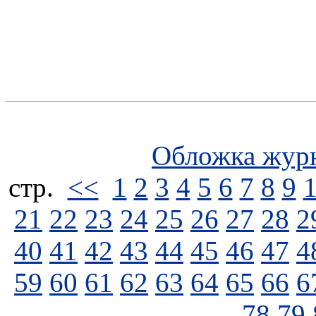
Обложка жур
стp.
<<
1
2
3
4
5
6
7
8
9
21
22
23
24
25
26
27
28
2
40
41
42
43
44
45
46
47
4
59
60
61
62
63
64
65
66
6
78
79