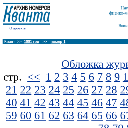
Нау
физико-м
Новы
О проекте
Квант >>
1991 год
>>
номер 1
Обложка жур
стp.
<<
1
2
3
4
5
6
7
8
9
21
22
23
24
25
26
27
28
2
40
41
42
43
44
45
46
47
4
59
60
61
62
63
64
65
66
6