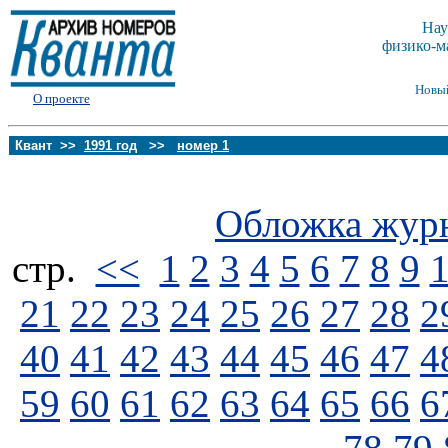
Нау
физико-м
Новы
О проекте
Квант >>
1991 год
>>
номер 1
Обложка жур
стp.
<<
1
2
3
4
5
6
7
8
9
21
22
23
24
25
26
27
28
2
40
41
42
43
44
45
46
47
4
59
60
61
62
63
64
65
66
6