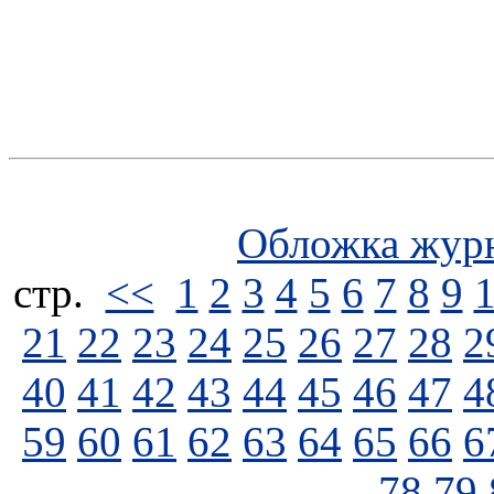
Обложка жур
стp.
<<
1
2
3
4
5
6
7
8
9
21
22
23
24
25
26
27
28
2
40
41
42
43
44
45
46
47
4
59
60
61
62
63
64
65
66
6
78
79