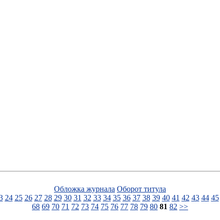
Обложка журнала
Оборот титула
3
24
25
26
27
28
29
30
31
32
33
34
35
36
37
38
39
40
41
42
43
44
45
68
69
70
71
72
73
74
75
76
77
78
79
80
81
82
>>