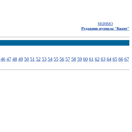
МЦНМО
Редакция журнала "Квант"
46
47
48
49
50
51
52
53
54
55
56
57
58
59
60
61
62
63
64
65
66
67