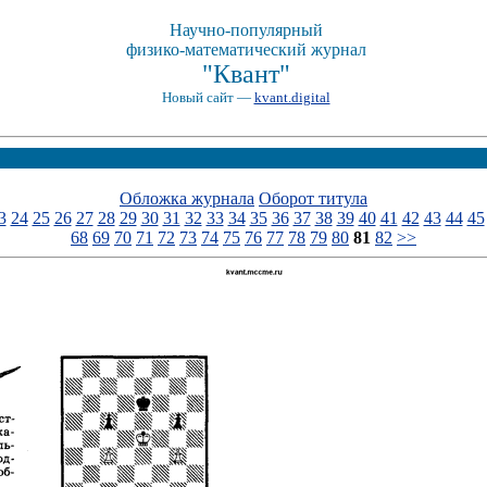
Научно-популярный
физико-математический журнал
"Квант"
Новый сайт —
kvant.digital
Обложка журнала
Оборот титула
3
24
25
26
27
28
29
30
31
32
33
34
35
36
37
38
39
40
41
42
43
44
45
68
69
70
71
72
73
74
75
76
77
78
79
80
81
82
>>