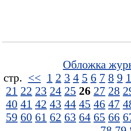
Обложка жур
стp.
<<
1
2
3
4
5
6
7
8
9
21
22
23
24
25
26
27
28
2
40
41
42
43
44
45
46
47
4
59
60
61
62
63
64
65
66
6
78
79