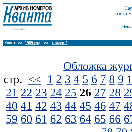
Нау
физико-м
Новы
О проекте
Квант >>
1989 год
>>
номер 2
Обложка жур
стp.
<<
1
2
3
4
5
6
7
8
9
21
22
23
24
25
26
27
28
2
40
41
42
43
44
45
46
47
4
59
60
61
62
63
64
65
66
6