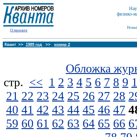
Нау
физико-м
Новы
О проекте
Квант >>
1989 год
>>
номер 2
Обложка жур
стp.
<<
1
2
3
4
5
6
7
8
9
21
22
23
24
25
26
27
28
2
40
41
42
43
44
45
46
47
4
59
60
61
62
63
64
65
66
6