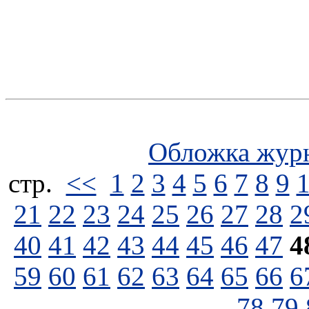
Обложка жур
стp.
<<
1
2
3
4
5
6
7
8
9
21
22
23
24
25
26
27
28
2
40
41
42
43
44
45
46
47
4
59
60
61
62
63
64
65
66
6
78
79