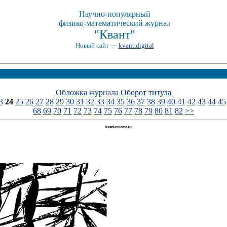
Научно-популярный
физико-математический журнал
"Квант"
Новый сайт —
kvant.digital
Обложка журнала
Оборот титула
3
24
25
26
27
28
29
30
31
32
33
34
35
36
37
38
39
40
41
42
43
44
45
68
69
70
71
72
73
74
75
76
77
78
79
80
81
82
>>