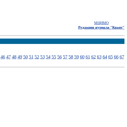
МЦНМО
Редакция журнала "Квант"
46
47
48
49
50
51
52
53
54
55
56
57
58
59
60
61
62
63
64
65
66
67