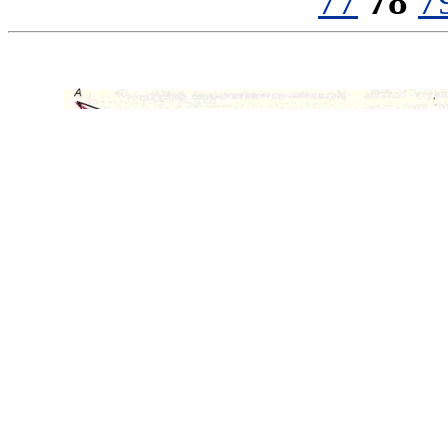
77
78
7