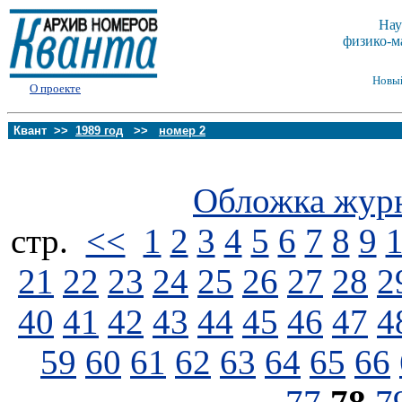
Нау
физико-м
Новы
О проекте
Квант >>
1989 год
>>
номер 2
Обложка жур
стp.
<<
1
2
3
4
5
6
7
8
9
21
22
23
24
25
26
27
28
2
40
41
42
43
44
45
46
47
4
59
60
61
62
63
64
65
66