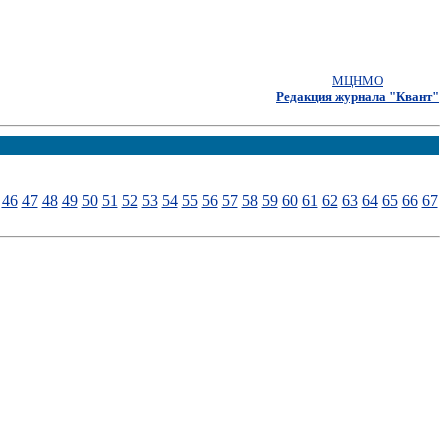
МЦНМО
Редакция журнала "Квант"
46
47
48
49
50
51
52
53
54
55
56
57
58
59
60
61
62
63
64
65
66
67