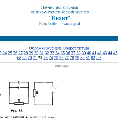
Научно-популярный
физико-математический журнал
"Квант"
Новый сайт —
kvant.digital
Обложка журнала
Оборот титула
3
24
25
26
27
28
29
30
31
32
33
34
35
36
37
38
39
40
41
42
43
44
45
68
69
70
71
72
73
74
75
76
77
78
79
80
81
82
>>