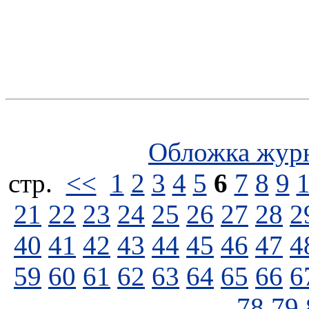
Обложка жур
стp.
<<
1
2
3
4
5
6
7
8
9
21
22
23
24
25
26
27
28
2
40
41
42
43
44
45
46
47
4
59
60
61
62
63
64
65
66
6
78
79