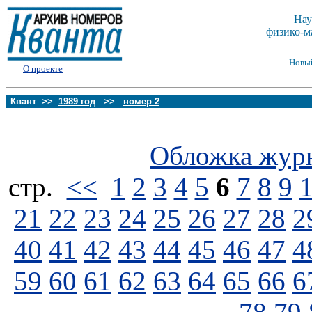
Нау
физико-м
Новы
О проекте
Квант >>
1989 год
>>
номер 2
Обложка жур
стp.
<<
1
2
3
4
5
6
7
8
9
21
22
23
24
25
26
27
28
2
40
41
42
43
44
45
46
47
4
59
60
61
62
63
64
65
66
6