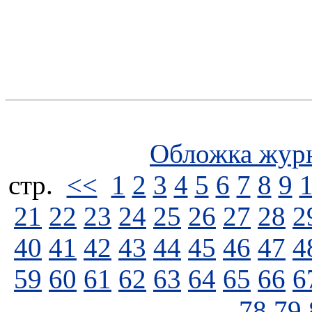
Обложка жур
стp.
<<
1
2
3
4
5
6
7
8
9
21
22
23
24
25
26
27
28
2
40
41
42
43
44
45
46
47
4
59
60
61
62
63
64
65
66
6
78
79