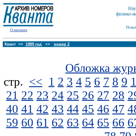
Нау
физико-м
Новы
О проекте
Квант >>
1989 год
>>
номер 2
Обложка жур
стp.
<<
1
2
3
4
5
6
7
8
9
21
22
23
24
25
26
27
28
2
40
41
42
43
44
45
46
47
4
59
60
61
62
63
64
65
66
6