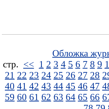
Обложка жур
стp.
<<
1
2
3
4
5
6
7
8
9
21
22
23
24
25
26
27
28
2
40
41
42
43
44
45
46
47
4
59
60
61
62
63
64
65
66
6
78
79