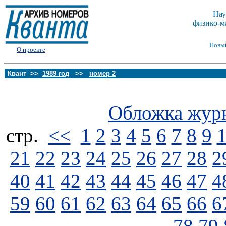
Нау
физико-м
Новы
О проекте
Квант >>
1989 год
>>
номер 2
Обложка жур
стp.
<<
1
2
3
4
5
6
7
8
9
21
22
23
24
25
26
27
28
2
40
41
42
43
44
45
46
47
4
59
60
61
62
63
64
65
66
6