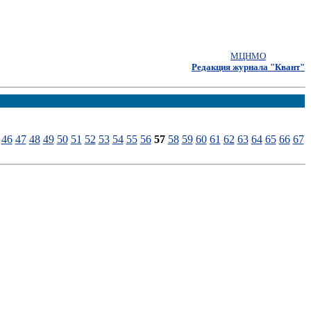
МЦНМО
Редакция журнала "Квант"
46
47
48
49
50
51
52
53
54
55
56
57
58
59
60
61
62
63
64
65
66
67