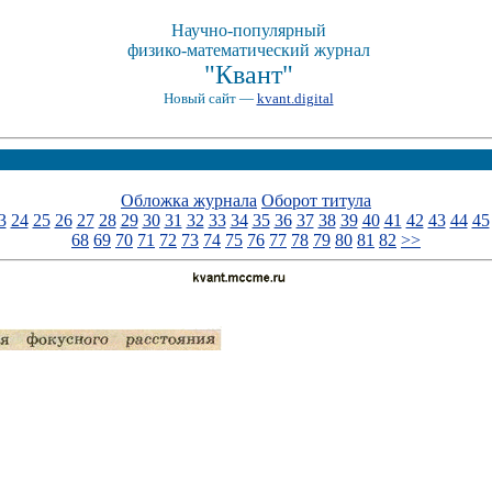
Научно-популярный
физико-математический журнал
"Квант"
Новый сайт —
kvant.digital
Обложка журнала
Оборот титула
3
24
25
26
27
28
29
30
31
32
33
34
35
36
37
38
39
40
41
42
43
44
45
68
69
70
71
72
73
74
75
76
77
78
79
80
81
82
>>