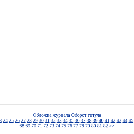
Обложка журнала
Оборот титула
3
24
25
26
27
28
29
30
31
32
33
34
35
36
37
38
39
40
41
42
43
44
45
68
69
70
71
72
73
74
75
76
77
78
79
80
81
82
>>