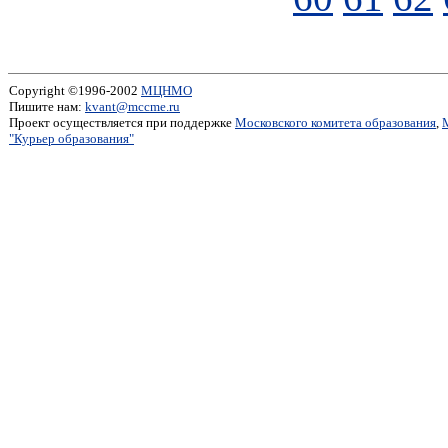
Copyright ©1996-2002
МЦНМО
Пишите нам:
kvant@mccme.ru
Проект осуществляется при поддержке
Московского комитета образования
,
"Курьер образования"