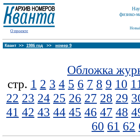
Нау
физико-м
Новы
О проекте
Квант >>
1986 год
>>
номер 9
Обложка жур
стp.
1
2
3
4
5
6
7
8
9
10
1
22
23
24
25
26
27
28
29
3
41
42
43
44
45
46
47
48
4
60
61
62