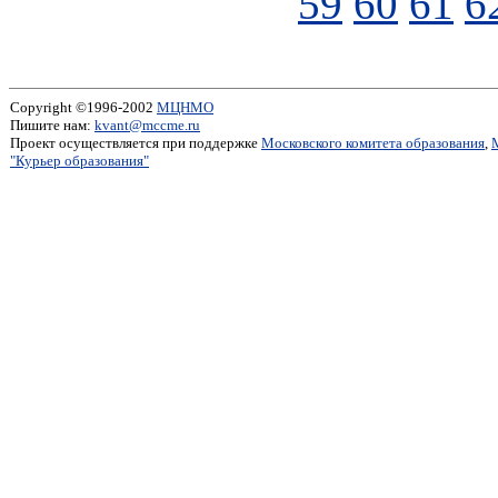
59
60
61
6
Copyright ©1996-2002
МЦНМО
Пишите нам:
kvant@mccme.ru
Проект осуществляется при поддержке
Московского комитета образования
,
"Курьер образования"