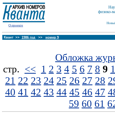
Нау
физико-м
Новы
О проекте
Квант >>
1986 год
>>
номер 9
Обложка жур
стp.
<<
1
2
3
4
5
6
7
8
9
21
22
23
24
25
26
27
28
2
40
41
42
43
44
45
46
47
4
59
60
61
6