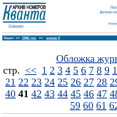
Нау
физико-м
Новы
О проекте
Квант >>
1986 год
>>
номер 9
Обложка жур
стp.
<<
1
2
3
4
5
6
7
8
9
21
22
23
24
25
26
27
28
2
40
41
42
43
44
45
46
47
4
59
60
61
6