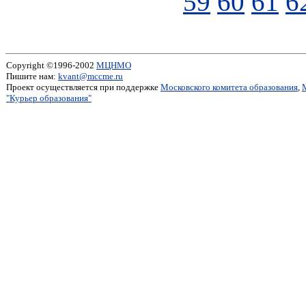
59
60
61
6
Copyright ©1996-2002
МЦНМО
Пишите нам:
kvant@mccme.ru
Проект осуществляется при поддержке
Московского комитета образования
,
"Курьер образования"