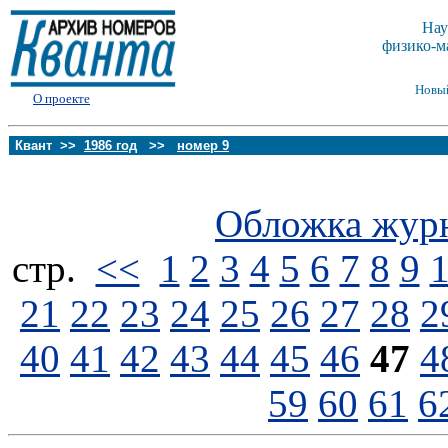
Нау
физико-м
Новы
О проекте
Квант >>
1986 год
>>
номер 9
Обложка жур
стp.
<<
1
2
3
4
5
6
7
8
9
21
22
23
24
25
26
27
28
2
40
41
42
43
44
45
46
47
4
59
60
61
6