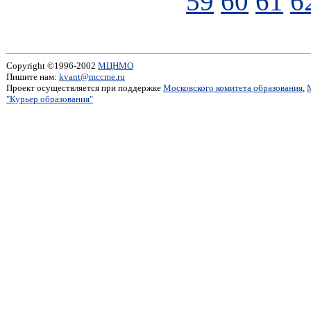
59
60
61
6
Copyright ©1996-2002
МЦНМО
Пишите нам:
kvant@mccme.ru
Проект осуществляется при поддержке
Московского комитета образования
,
"Курьер образования"