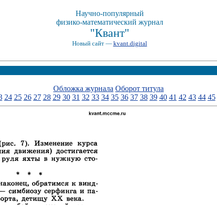
Научно-популярный
физико-математический журнал
"Квант"
Новый сайт —
kvant.digital
Обложка журнала
Оборот титула
3
24
25
26
27
28
29
30
31
32
33
34
35
36
37
38
39
40
41
42
43
44
45