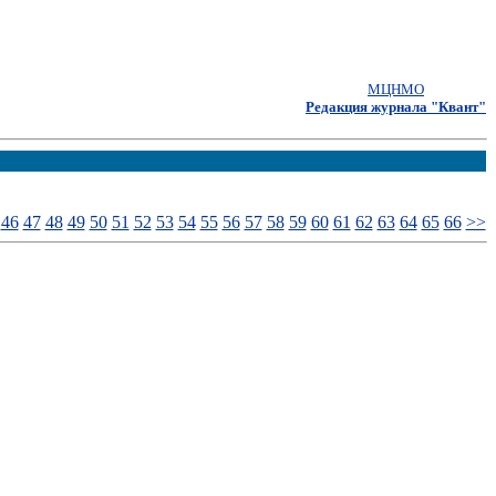
МЦНМО
Редакция журнала "Квант"
46
47
48
49
50
51
52
53
54
55
56
57
58
59
60
61
62
63
64
65
66
>>