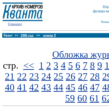
Нау
физико-м
Новы
О проекте
Квант >>
1986 год
>>
номер 9
Обложка жур
стp.
<<
1
2
3
4
5
6
7
8
9
21
22
23
24
25
26
27
28
2
40
41
42
43
44
45
46
47
4
59
60
61
6