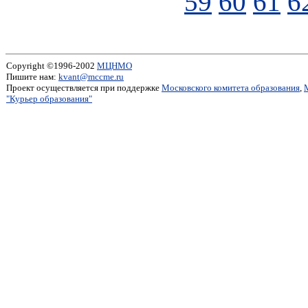
59
60
61
6
Copyright ©1996-2002
МЦНМО
Пишите нам:
kvant@mccme.ru
Проект осуществляется при поддержке
Московского комитета образования
,
"Курьер образования"