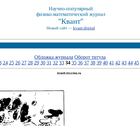
Научно-популярный
физико-математический журнал
"Квант"
Новый сайт —
kvant.digital
Обложка журнала
Оборот титула
3
24
25
26
27
28
29
30
31
32
33
34
35
36
37
38
39
40
41
42
43
44
45