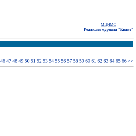
МЦНМО
Редакция журнала "Квант"
46
47
48
49
50
51
52
53
54
55
56
57
58
59
60
61
62
63
64
65
66
>>