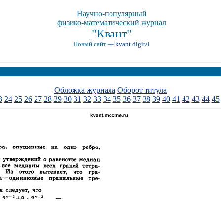
Научно-популярный
физико-математический журнал
"Квант"
Новый сайт —
kvant.digital
Обложка журнала
Оборот титула
3
24
25
26
27
28
29
30
31
32
33
34
35
36
37
38
39
40
41
42
43
44
45