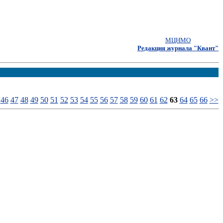
МЦНМО
Редакция журнала "Квант"
46
47
48
49
50
51
52
53
54
55
56
57
58
59
60
61
62
63
64
65
66
>>