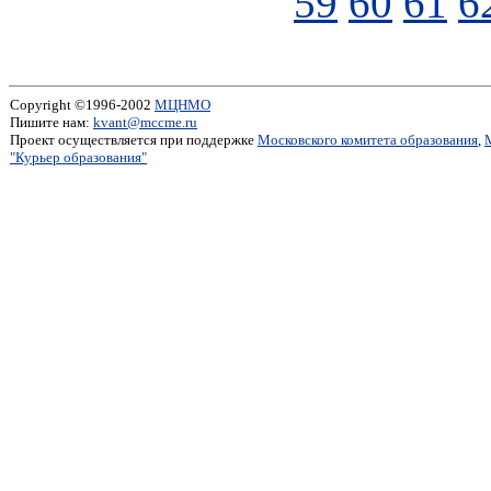
59
60
61
6
Copyright ©1996-2002
МЦНМО
Пишите нам:
kvant@mccme.ru
Проект осуществляется при поддержке
Московского комитета образования
,
"Курьер образования"