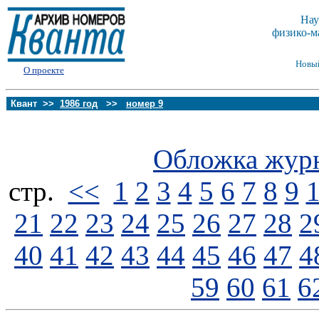
Нау
физико-м
Новы
О проекте
Квант >>
1986 год
>>
номер 9
Обложка жур
стp.
<<
1
2
3
4
5
6
7
8
9
21
22
23
24
25
26
27
28
2
40
41
42
43
44
45
46
47
4
59
60
61
6