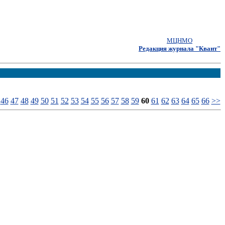
МЦНМО
Редакция журнала "Квант"
46
47
48
49
50
51
52
53
54
55
56
57
58
59
60
61
62
63
64
65
66
>>