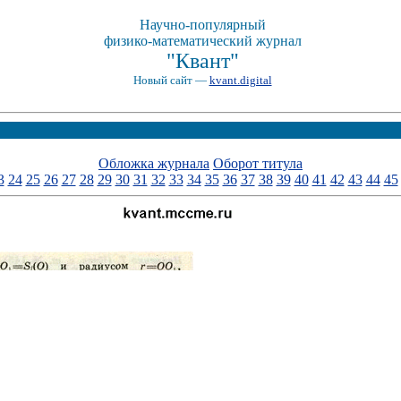
Научно-популярный
физико-математический журнал
"Квант"
Новый сайт —
kvant.digital
Обложка журнала
Оборот титула
3
24
25
26
27
28
29
30
31
32
33
34
35
36
37
38
39
40
41
42
43
44
45