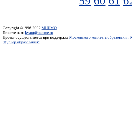
59
60
61
6
Copyright ©1996-2002
МЦНМО
Пишите нам:
kvant@mccme.ru
Проект осуществляется при поддержке
Московского комитета образования
,
"Курьер образования"