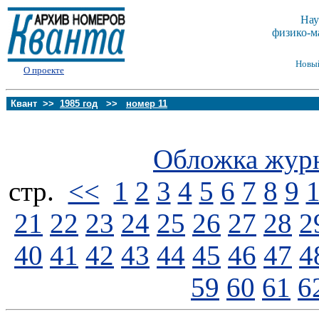
Нау
физико-м
Новы
О проекте
Квант >>
1985 год
>>
номер 11
Обложка жур
стp.
<<
1
2
3
4
5
6
7
8
9
21
22
23
24
25
26
27
28
2
40
41
42
43
44
45
46
47
4
59
60
61
6