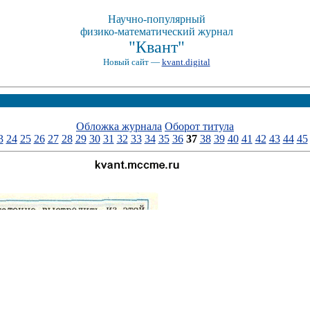
Научно-популярный
физико-математический журнал
"Квант"
Новый сайт —
kvant.digital
Обложка журнала
Оборот титула
3
24
25
26
27
28
29
30
31
32
33
34
35
36
37
38
39
40
41
42
43
44
45