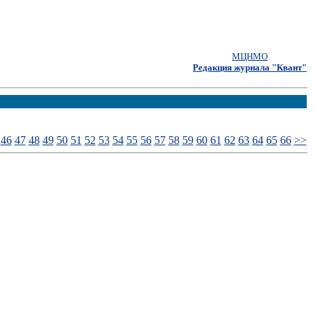
МЦНМО
Редакция журнала "Квант"
46
47
48
49
50
51
52
53
54
55
56
57
58
59
60
61
62
63
64
65
66
>>