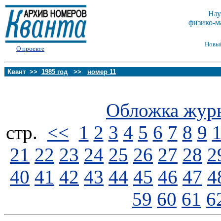
Нау
физико-м
Новы
О проекте
Квант >>
1985 год
>>
номер 11
Обложка жур
стp.
<<
1
2
3
4
5
6
7
8
9
21
22
23
24
25
26
27
28
2
40
41
42
43
44
45
46
47
4
59
60
61
6