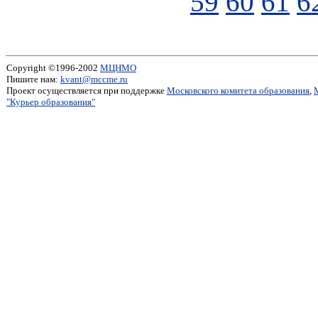
59
60
61
6
Copyright ©1996-2002
МЦНМО
Пишите нам:
kvant@mccme.ru
Проект осуществляется при поддержке
Московского комитета образования
,
"Курьер образования"