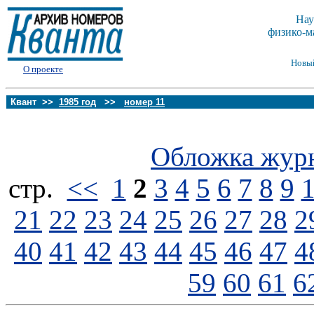
Нау
физико-м
Новы
О проекте
Квант >>
1985 год
>>
номер 11
Обложка жур
стp.
<<
1
2
3
4
5
6
7
8
9
21
22
23
24
25
26
27
28
2
40
41
42
43
44
45
46
47
4
59
60
61
6