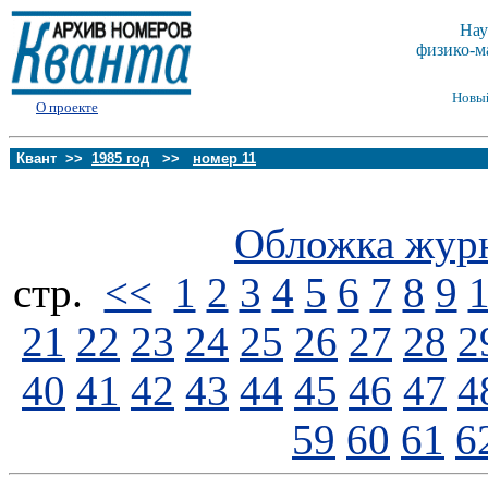
Нау
физико-м
Новы
О проекте
Квант >>
1985 год
>>
номер 11
Обложка жур
стp.
<<
1
2
3
4
5
6
7
8
9
21
22
23
24
25
26
27
28
2
40
41
42
43
44
45
46
47
4
59
60
61
6