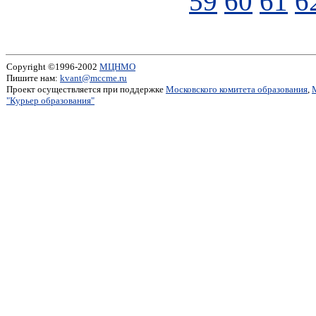
59
60
61
6
Copyright ©1996-2002
МЦНМО
Пишите нам:
kvant@mccme.ru
Проект осуществляется при поддержке
Московского комитета образования
,
"Курьер образования"