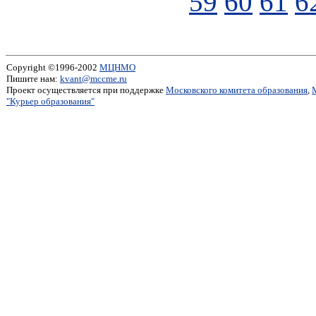
59
60
61
6
Copyright ©1996-2002
МЦНМО
Пишите нам:
kvant@mccme.ru
Проект осуществляется при поддержке
Московского комитета образования
,
"Курьер образования"