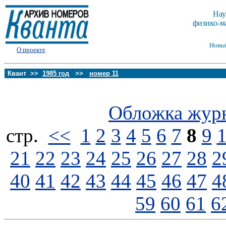
Нау
физико-м
Новы
О проекте
Квант >>
1985 год
>>
номер 11
Обложка жур
стp.
<<
1
2
3
4
5
6
7
8
9
21
22
23
24
25
26
27
28
2
40
41
42
43
44
45
46
47
4
59
60
61
6