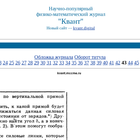
Научно-популярный
физико-математический журнал
"Квант"
Новый сайт —
kvant.digital
Обложка журнала
Оборот титула
3
24
25
26
27
28
29
30
31
32
33
34
35
36
37
38
39
40
41
42
43
44
45