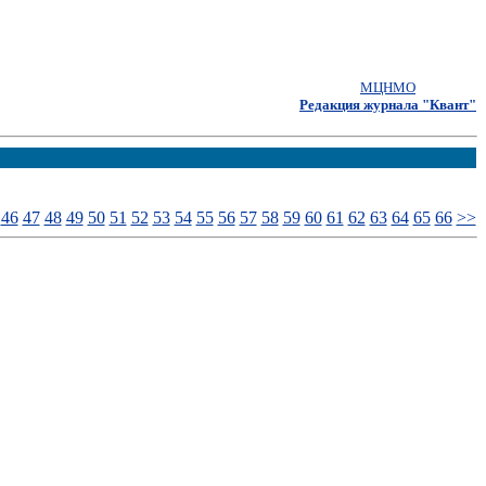
МЦНМО
Редакция журнала "Квант"
46
47
48
49
50
51
52
53
54
55
56
57
58
59
60
61
62
63
64
65
66
>>