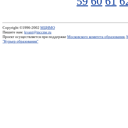
59
60
61
6
Copyright ©1996-2002
МЦНМО
Пишите нам:
kvant@mccme.ru
Проект осуществляется при поддержке
Московского комитета образования
,
"Курьер образования"