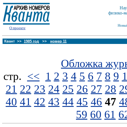
Нау
физико-м
Новы
О проекте
Квант >>
1985 год
>>
номер 11
Обложка жур
стp.
<<
1
2
3
4
5
6
7
8
9
21
22
23
24
25
26
27
28
2
40
41
42
43
44
45
46
47
4
59
60
61
6