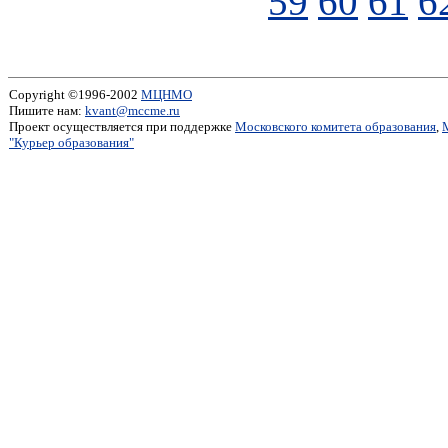
59
60
61
6
Copyright ©1996-2002
МЦНМО
Пишите нам:
kvant@mccme.ru
Проект осуществляется при поддержке
Московского комитета образования
,
"Курьер образования"