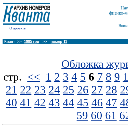
Нау
физико-м
Новы
О проекте
Квант >>
1985 год
>>
номер 11
Обложка жур
стp.
<<
1
2
3
4
5
6
7
8
9
21
22
23
24
25
26
27
28
2
40
41
42
43
44
45
46
47
4
59
60
61
6