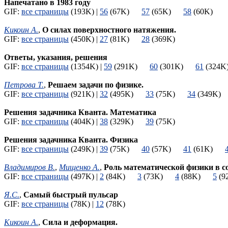
Напечатано в 1983 году
GIF:
все страницы
(193K) |
56
(67K)
57
(65K)
58
(60K)
Кикоин А.
,
О силах поверхностного натяжения.
GIF:
все страницы
(450K) |
27
(81K)
28
(369K)
Ответы, указания, решения
GIF:
все страницы
(1354K) |
59
(291K)
60
(301K)
61
(32
Петрова Т.
,
Решаем задачи по физике.
GIF:
все страницы
(921K) |
32
(495K)
33
(75K)
34
(349K
Решения задачника Кванта. Математика
GIF:
все страницы
(404K) |
38
(329K)
39
(75K)
Решения задачника Кванта. Физика
GIF:
все страницы
(249K) |
39
(75K)
40
(57K)
41
(61K)
Владимиров В.
,
Мищенко А.
,
Роль математической физики в с
GIF:
все страницы
(497K) |
2
(84K)
3
(73K)
4
(88K)
5
(
Я.С.
,
Самый быстрый пульсар
GIF:
все страницы
(78K) |
12
(78K)
Кикоин А.
,
Сила и деформация.