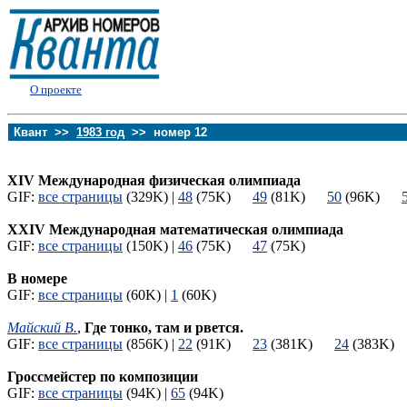
О проекте
Квант >>
1983 год
>> номер 12
XIV Международная физическая олимпиада
GIF:
все страницы
(329K) |
48
(75K)
49
(81K)
50
(96K)
XXIV Международная математическая олимпиада
GIF:
все страницы
(150K) |
46
(75K)
47
(75K)
В номере
GIF:
все страницы
(60K) |
1
(60K)
Майский В.
,
Где тонко, там и рвется.
GIF:
все страницы
(856K) |
22
(91K)
23
(381K)
24
(383K
Гроссмейстер по композиции
GIF:
все страницы
(94K) |
65
(94K)