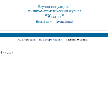
Научно-популярный
физико-математический журнал
"Квант"
Новый сайт —
kvant.digital
сортировать
по автору статьи
| названию статьи
51
(75K)
)