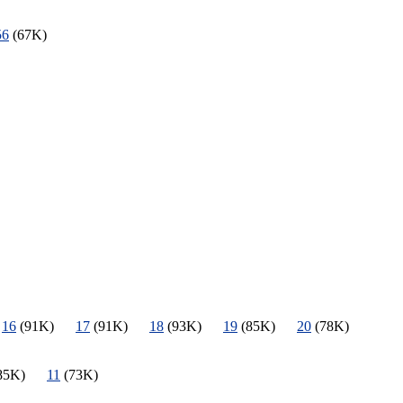
56
(67K)
)
16
(91K)
17
(91K)
18
(93K)
19
(85K)
20
(78K)
85K)
11
(73K)