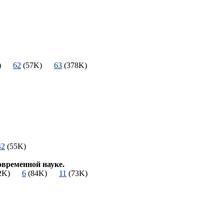
4K)
62
(57K)
63
(378K)
)
42
(55K)
овременной науке.
92K)
6
(84K)
11
(73K)