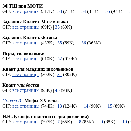
ЗФТШ при МФТИ
GIF:
все страницы
(317K) |
53
(71K)
54
(81K)
55
(97K)
Задачник Кванта. Математика
GIF:
все страницы
(69K) |
35
(69K)
Задачник Кванта. Физика
GIF:
все страницы
(433K) |
35
(69K)
36
(363K)
Игры, головоломки
GIF:
все страницы
(610K) |
52
(610K)
Квант для младших школьников
GIF:
все страницы
(302K) |
31
(302K)
Квант улыбается
GIF:
все страницы
(93K) |
45
(93K)
Смилга В.
,
Мифы XX века.
GIF:
все страницы
(744K) |
13
(124K)
14
(90K)
15
(89K
Н.Н.Лузин (к столетию со дня рождения)
GIF:
все страницы
(397K) |
7
(65K)
8
(85K)
9
(88K)
10
(