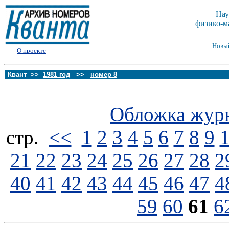
Нау
физико-м
Новы
О проекте
Квант >>
1981 год
>>
номер 8
Обложка жур
стp.
<<
1
2
3
4
5
6
7
8
9
21
22
23
24
25
26
27
28
2
40
41
42
43
44
45
46
47
4
59
60
61
6