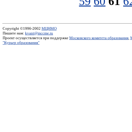
59
60
61
6
Copyright ©1996-2002
МЦНМО
Пишите нам:
kvant@mccme.ru
Проект осуществляется при поддержке
Московского комитета образования
,
"Курьер образования"