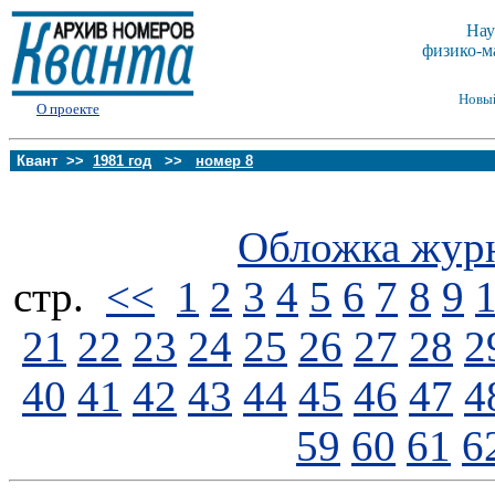
Нау
физико-м
Новы
О проекте
Квант >>
1981 год
>>
номер 8
Обложка жур
стp.
<<
1
2
3
4
5
6
7
8
9
21
22
23
24
25
26
27
28
2
40
41
42
43
44
45
46
47
4
59
60
61
6