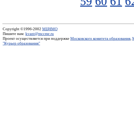
59
60
61
6
Copyright ©1996-2002
МЦНМО
Пишите нам:
kvant@mccme.ru
Проект осуществляется при поддержке
Московского комитета образования
,
"Курьер образования"