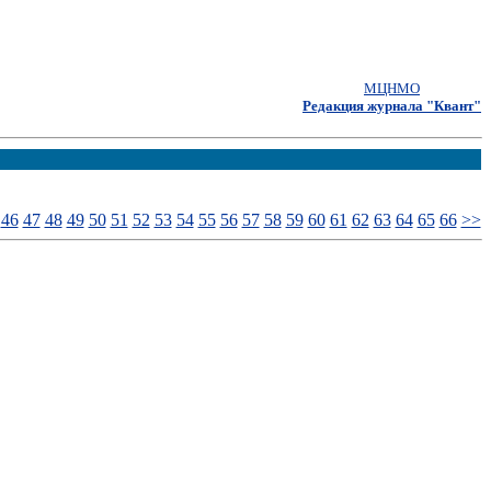
МЦНМО
Редакция журнала "Квант"
46
47
48
49
50
51
52
53
54
55
56
57
58
59
60
61
62
63
64
65
66
>>