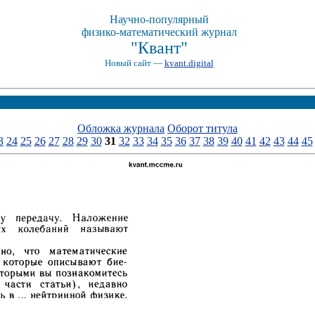
Научно-популярный
физико-математический журнал
"Квант"
Новый сайт —
kvant.digital
Обложка журнала
Оборот титула
3
24
25
26
27
28
29
30
31
32
33
34
35
36
37
38
39
40
41
42
43
44
45